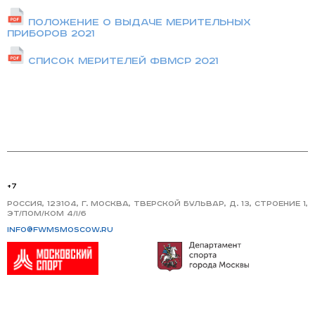
Положение о выдаче мерительных
приборов 2021
Список мерителей ФВМСР 2021
+7
Россия, 123104, г. Москва, Тверской бульвар, д. 13, строение 1,
эт/пом/ком 4/I/6
info@fwmsmoscow.ru
Департамент
Московский
московского
спорт
спорта