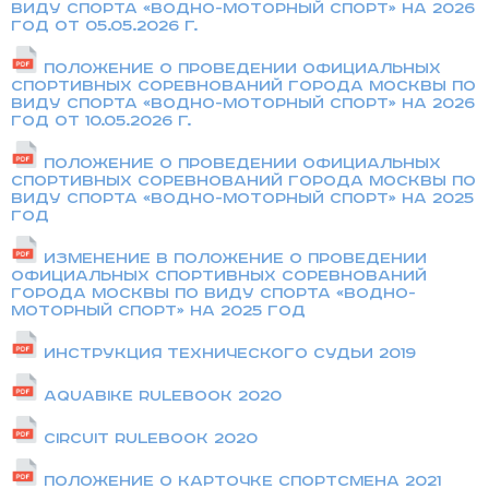
виду спорта «водно-моторный спорт» на 2026
год от 05.05.2026 г.
ПОЛОЖЕНИЕ о проведении официальных
спортивных соревнований города Москвы по
виду спорта «водно-моторный спорт» на 2026
год от 10.05.2026 г.
ПОЛОЖЕНИЕ о проведении официальных
спортивных соревнований города Москвы по
виду спорта «водно-моторный спорт» на 2025
год
ИЗМЕНЕНИЕ В ПОЛОЖЕНИЕ о проведении
официальных спортивных соревнований
города Москвы по виду спорта «водно-
моторный спорт» на 2025 год
Инструкция технического судьи 2019
Aquabike rulebook 2020
Circuit rulebook 2020
Положение о карточке спортсмена 2021