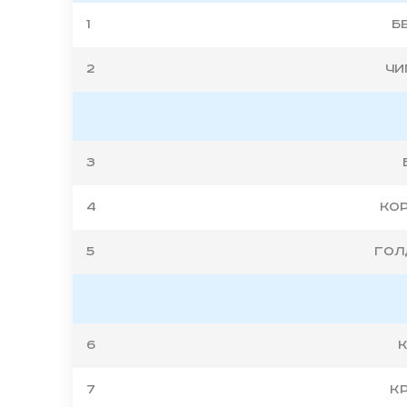
1
Б
2
Чи
3
4
Кор
5
Гол
6
К
7
Кр