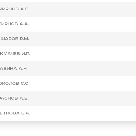
мирнов А.В
ирнов А.А.
шаров Р.М.
кмачев И.П.
авина А.Н
околов С.С
раснов А.В.
еткова Е.А.