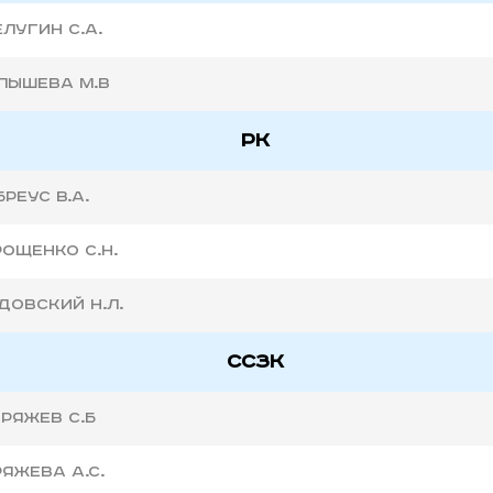
елугин С.А.
пышева М.В
РК
Бреус В.А.
ощенко С.Н.
довский Н.Л.
СС3К
ряжев С.Б
яжева А.С.