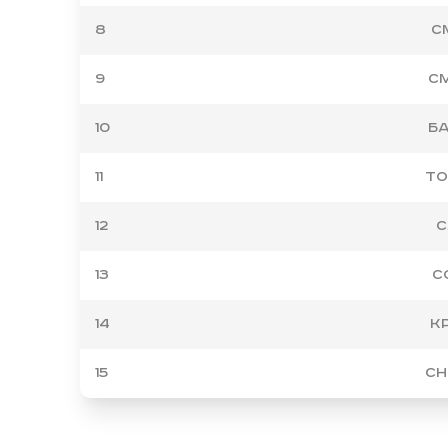
8
С
9
См
10
Ба
11
То
12
С
13
С
14
К
15
Сн