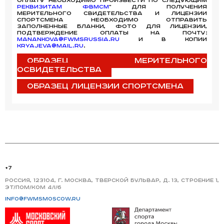
Оплату необходимо произвести по следующим
реквизитам ФВМСМ
" Для получения
мерительного свидетельства и лицензии
спортсмена необходимо отправить
заполненные бланки, фото для лицензии,
подтверждение оплаты на почту:
Manankova@fwmsrussia.ru
и в копии
kryajeva@mail.ru
.
Образец мерительного
освидетельства
Образец лицензии спортсмена
+7
Россия, 123104, г. Москва, Тверской бульвар, д. 13, строение 1,
эт/пом/ком 4/I/6
info@fwmsmoscow.ru