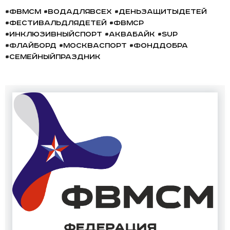
#ФВМСМ #ВодаДляВсех #ДеньЗащитыДетей
#ФестивальДляДетей #ФВМСР
#ИнклюзивныйСпорт #Аквабайк #SUP
#Флайборд #МоскваСпорт #ФондДобра
#СемейныйПраздник